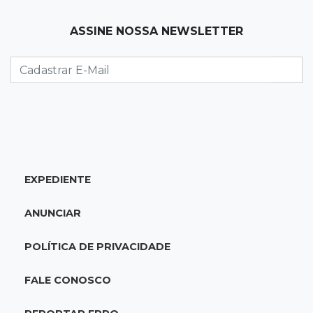
ser mais severa para 52% dos leitores
ASSINE NOSSA NEWSLETTER
09:47
Automóvel roubado
Carro atravessa avenida, destrói garagem e é
abandonado após acidente
09:34
3ª morte em 24 horas
Pedestre morre atropelado durante a
madrugada no Monte Castelo
EXPEDIENTE
09:24
Em Alagoas
ANUNCIAR
Atletas de MS intensificam preparação para
disputa do Brasileiro de Kung Fu
POLÍTICA DE PRIVACIDADE
09:17
Jardim Manaíra
FALE CONOSCO
Idoso em bicicleta é atropelado por
motociclista que se filmava com celular