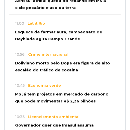
Acrissul atribui queda do rebanho em MS a
ciclo pecuário e uso da terra
11:00
Let it Rip
Esquece de farmar aura, campeonato de
Beyblade agita Campo Grande
10:56
Crime internacional
Boliviano morto pelo Bope era figura de alto
escalão do tráfico de cocaína
10:45
Economia verde
MS já tem projetos em mercado de carbono
que pode movimentar R$ 2,36 bilhões
10:33
Licenciamento ambiental
Governador quer que Imasul assuma