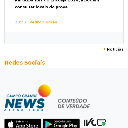
Participantes do Encceja 2026 já podem
consultar locais de prova
20:29
Pedro Gomes
Jovem morre baleado e suspeita envolve
disputa entre facções rivais
+
Notícias
20:01
Futebol feminino
Redes Sociais
Pantanal treina em Goiânia antes de jogo que
vale acesso inédito à Série A2
19:44
Campeonato Brasileiro
Remo busca empate com Atlético-MG e segue
na zona de rebaixamento
19:27
Caso Ayla
Defesa diz que preso suspeito de sequestro