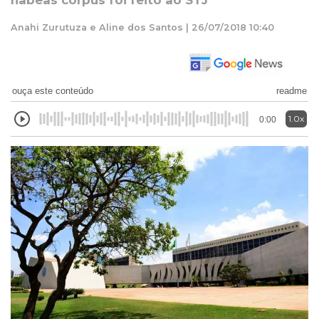
habeas corpus foi feito ao STJ
Anahi Zurutuza e Aline dos Santos | 26/07/2018 10:40
ouça este conteúdo
readme
1.0x
0:00