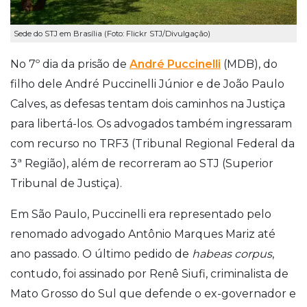
Sede do STJ em Brasília (Foto: Flickr STJ/Divulgação)
No 7º dia da prisão de
André Puccinelli
(MDB), do
filho dele André Puccinelli Júnior e de João Paulo
Calves, as defesas tentam dois caminhos na Justiça
para libertá-los. Os advogados também ingressaram
com recurso no TRF3 (Tribunal Regional Federal da
3ª Região), além de recorreram ao STJ (Superior
Tribunal de Justiça).
Em São Paulo, Puccinelli era representado pelo
renomado advogado Antônio Marques Mariz até
ano passado. O último pedido de
habeas corpus
,
contudo, foi assinado por Renê Siufi, criminalista de
Mato Grosso do Sul que defende o ex-governador e