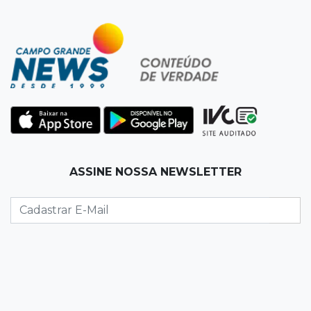
08:10
Artigos
O rebanho dos originais
08:06
De MS para o mundo
Da pele para a tela, tatuadora de Campo
Grande expõe obras na Itália
08:00
Post Patrocinado
ASSINE NOSSA NEWSLETTER
"Bota Fora" da Sofá Inbox reúne quatro
opções com 48% de desconto
07:58
Túnel do tempo
Fonte gigante fez supermercado em 1973 virar
passeio campo-grandense
07:49
Copa Pelezinho