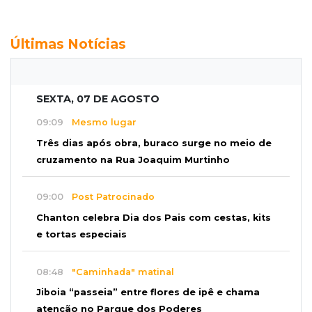
Últimas Notícias
SEXTA, 07 DE AGOSTO
09:09
Mesmo lugar
Três dias após obra, buraco surge no meio de
cruzamento na Rua Joaquim Murtinho
09:00
Post Patrocinado
Chanton celebra Dia dos Pais com cestas, kits
e tortas especiais
08:48
"Caminhada" matinal
Jiboia “passeia” entre flores de ipê e chama
atenção no Parque dos Poderes