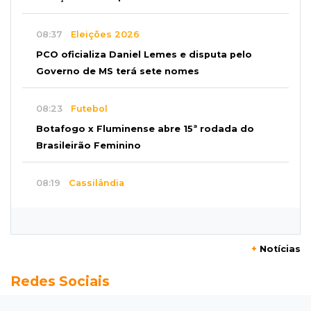
08:37
Eleições 2026
PCO oficializa Daniel Lemes e disputa pelo
Governo de MS terá sete nomes
08:23
Futebol
Botafogo x Fluminense abre 15ª rodada do
Brasileirão Feminino
08:19
Cassilândia
Membro do Comando Vermelho é flagrado
vendendo cocaína dentro de hospital
+
Notícias
08:15
Em Pauta
Redes Sociais
Jagunços, jacobinos e batalha política nas
ruas de Corumbá em 1897