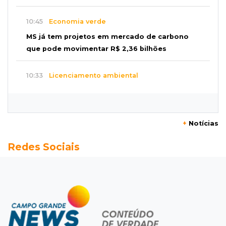
10:45
Economia verde
MS já tem projetos em mercado de carbono
que pode movimentar R$ 2,36 bilhões
10:33
Licenciamento ambiental
Governador quer que Imasul assuma
licenciamento de rodovias da Rota da
Celulose
+
Notícias
10:25
Dourados
Redes Sociais
Após brilhar na Copa LNF, goleiro do
Juventude AG vai para futsal de Portugal
10:13
TV News
Morte no trânsito e casamento de bisavó são
destaques da semana