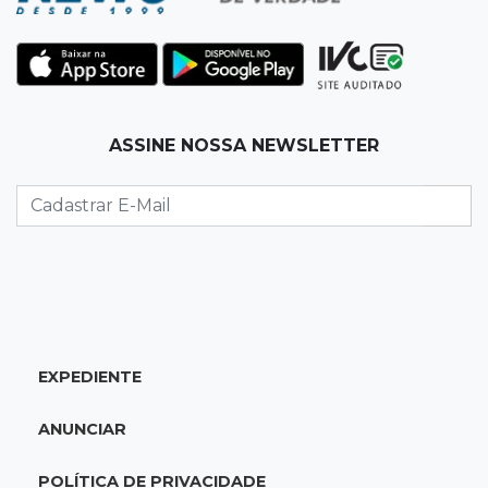
10:05
19 viagens num dia
Fraude com cartão “torra” R$ 81 mil em
comida e transporte
ASSINE NOSSA NEWSLETTER
09:53
Resultado da enquete
Punição de agressores de mulheres precisar
ser mais severa para 52% dos leitores
09:47
Automóvel roubado
Carro atravessa avenida, destrói garagem e é
abandonado após acidente
EXPEDIENTE
09:34
3ª morte em 24 horas
ANUNCIAR
Pedestre morre atropelado durante a
madrugada no Monte Castelo
POLÍTICA DE PRIVACIDADE