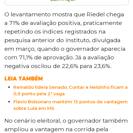
Pesquisa do Instituto Novo Ibrape
contratada pelo Campo Grande News
O levantamento mostra que Riedel chega
aponta que o governador Eduardo Riedel
a 71% de avaliação positiva, praticamente
lidera a corrida pela reeleição com 46,6%
repetindo os índices registrados na
das intenções de voto e 71% de
pesquisa anterior do instituto, divulgada
aprovação, enquanto o presidente Lula
em março, quando o governador aparecia
registra 60,1% de rejeição no Estado. Fábio
Trad cresce para 17,5% e se firma como
com 71,1% de aprovação. Já a avaliação
principal opositor. O senador Flávio
negativa oscilou de 22,6% para 23,6%.
Bolsonaro lidera a disputa presidencial
com 42,8%.
LEIA TAMBÉM
Reinaldo lidera Senado; Contar e Nelsinho ficam a
0,9 ponto pela 2ª vaga
Flávio Bolsonaro mantém 13 pontos de vantagem
sobre Lula em MS
No cenário eleitoral, o governador também
ampliou a vantagem na corrida pela