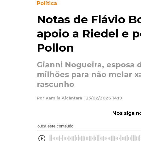
Política
Notas de Flávio B
apoio a Riedel e 
Pollon
Gianni Nogueira, esposa
milhões para não melar x
rascunho
Por Kamila Alcântara | 25/02/2026 14:19
Nos siga n
ouça este conteúdo