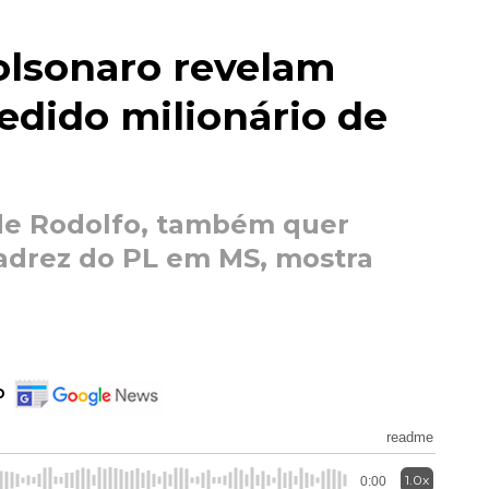
olsonaro revelam
pedido milionário de
 de Rodolfo, também quer
adrez do PL em MS, mostra
o
readme
1.0x
0:00