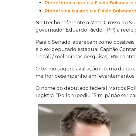
Riedel indica apoio a Flávio Bolsonaro 
Gianni Nogueira. Ambos negaram as ale
registros eram apenas impressões ouvi
Riedel sinaliza apoio a Flávio Bolsona
No trecho referente a Mato Grosso do Sul
governador Eduardo Riedel (PP) à reele
Para o Senado, aparecem como possívei
e o ex-deputado estadual Capitão Contar (
“recall / melhor nas pesquisas, 18% contra
O termo sugere avaliação interna de que 
melhor desempenho em levantamentos d
O nome do deputado federal Marcos Pol
registra: “Pollon (pediu 15 mi p/ não ser ca