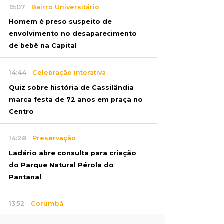
15:07
Bairro Universitário
Homem é preso suspeito de
envolvimento no desaparecimento
de bebê na Capital
14:44
Celebração interativa
Quiz sobre história de Cassilândia
marca festa de 72 anos em praça no
Centro
14:28
Preservação
Ladário abre consulta para criação
do Parque Natural Pérola do
Pantanal
13:52
Corumbá
Pantaneiro que salvou fazenda com