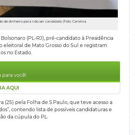
 de dinheiro para não ser candidato (Foto: Carolina
Bolsonaro (PL-RJ), pré-candidato à Presidência
 eleitoral de Mato Grosso do Sul e registram
os no Estado.
 para você!
IA AQUI
anotações manuscritas atribuídas ao senador
leitorais para Mato Grosso do Sul. O documento
a (25) pela Folha de S.Paulo, que teve acesso a
 Eduardo Riedel e aponta possíveis candidatos
os”, contendo lista de possíveis candidaturas e
 Reinaldo Azambuja e o ex-deputado Capitão
ião da cúpula do PL.
a ao sugerirem supostos pedidos de recursos
cos Pollon e da vice-prefeita de Dourados,