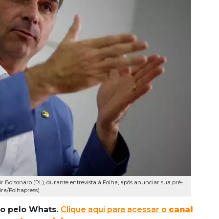
air Bolsonaro (PL), durante entrevista à Folha, após anunciar sua pré-
ira/Folhapress)
do pelo Whats.
Clique aqui para acessar o
canal