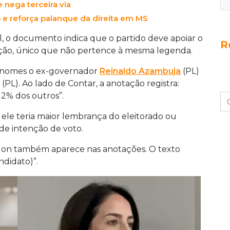
e nega terceira via
gações, e Flávio Bolsonaro esclareceu que os
das durante a reunião.
ro e reforça palanque da direita em MS
, o documento indica que o partido deve apoiar o
R
ição, único que não pertence à mesma legenda.
s nomes o ex-governador
Reinaldo Azambuja
(PL)
PL). Ao lado de Contar, a anotação registra:
 2% dos outros”.
ele teria maior lembrança do eleitorado ou
e intenção de voto.
lon também aparece nas anotações. O texto
ndidato)”.