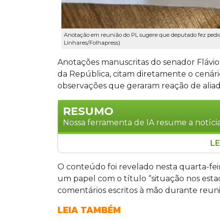
Anotação em reunião do PL sugere que deputado fez pedido
Linhares/Folhapress)
Anotações manuscritas do senador Flávio 
da República, citam diretamente o cenário
observações que geraram reação de aliad
RESUMO
Nossa ferramenta de IA resume a notícia
LE
Em reunião da cúpula nacional do PL, 
Flávio Bolsonaro revelam estratégias e
O conteúdo foi revelado nesta quarta-feir
indica apoio à reeleição do governador
um papel com o título “situação nos estad
ao Senado, incluindo o ex-governador
comentários escritos à mão durante reun
Contar. As anotações geraram polêmic
LEIA TAMBÉM
financeiros por parte do deputado Mar