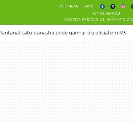
ACOMPANHE-NOS
(67) 99669-9563
AGOSTO, SÁBADO
08
CAMPO GR
antanal: tatu-canastra pode ganhar dia oficial em MS