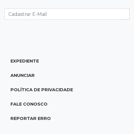
terreno e causa incêndio no Santo Amaro
12:10
Direito
Inteligência Artificial avança na advocacia e
encurta tarefas administrativas
12:08
Decisão judicial
EXPEDIENTE
Justiça manda tirar canil e proíbe treino do
Choque ao lado de condomínio
ANUNCIAR
11:56
Esquecidos
POLÍTICA DE PRIVACIDADE
Primeiro corpo do “cemitério de Nando”
nunca teve nome
FALE CONOSCO
11:48
Nova Alvorada do Sul
REPORTAR ERRO
Vereadora é acusada de insinuar em vídeo
que prefeito agride mulheres