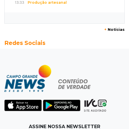
13:33
Produção artesanal
MS chega a 25 cachaças registradas e amplia
número de produtores em 67%
+
Notícias
13:12
Fraude eletrônica
Redes Sociais
Idoso tem R$ 39,7 mil retirados da conta em
três transferências misteriosas
13:00
Artigos
O crescimento descontrolado das big techs
12:55
Ventania
Árvore cai, bloqueia avenida e deixa comércio
sem energia em Campo Grande
12:34
"Foi mal"
ASSINE NOSSA NEWSLETTER
Mulher em situação de rua coloca fogo em