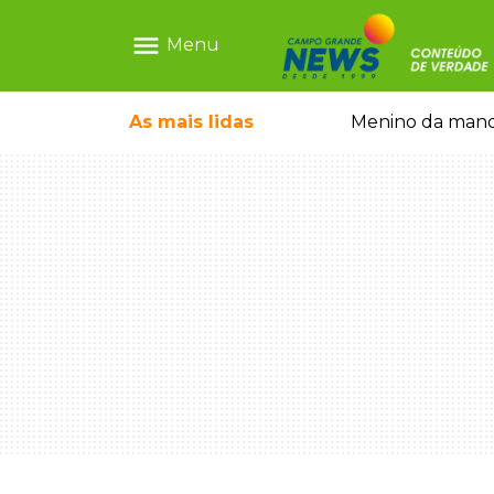
menu
Menu
escrava virtual", diz delegada
As mais
lidas
Menino da mandi