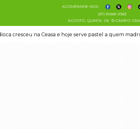
ACOMPANHE-NOS
(67) 99669-9563
AGOSTO, QUINTA
06
CAMPO GR
oca cresceu na Ceasa e hoje serve pastel a quem mad