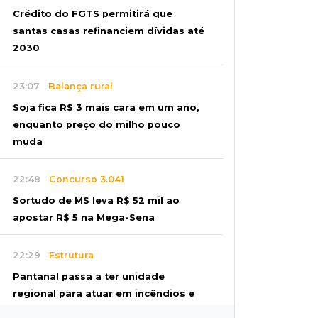
Crédito do FGTS permitirá que
santas casas refinanciem dívidas até
2030
23:07
Balança rural
Soja fica R$ 3 mais cara em um ano,
enquanto preço do milho pouco
muda
22:48
Concurso 3.041
Sortudo de MS leva R$ 52 mil ao
apostar R$ 5 na Mega-Sena
22:29
Estrutura
Pantanal passa a ter unidade
regional para atuar em incêndios e
desmate