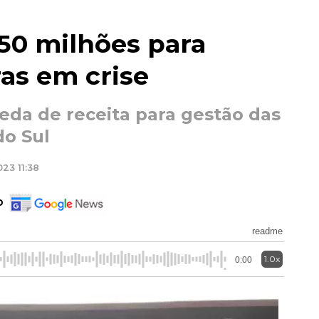
50 milhões para
ras em crise
da de receita para gestão das
do Sul
23 11:38
o
readme
1.0x
0:00