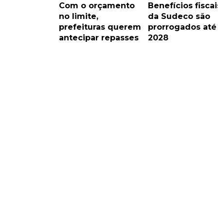
Com o orçamento
Benefícios fiscai
no limite,
da Sudeco são
prefeituras querem
prorrogados até
antecipar repasses
2028