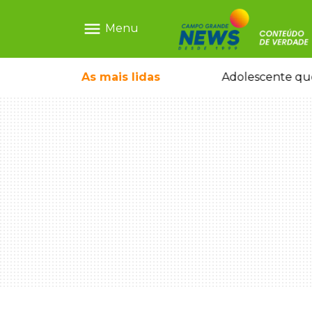
menu
Menu
e nega ser membro de facção
As mais
lidas
Adolescente que