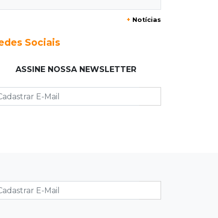
+
Notícias
21:12
Capital
Mãe faz apelo por bebê
edes Sociais
desaparecida: “Sinto que ela está por
perto”
ASSINE NOSSA NEWSLETTER
20:53
Futebol
Ventania adia Botafogo x Fluminense
pelo Brasileirão Feminino
20:34
Sorte
Veja as dezenas de hoje na Dupla
Sena, Lotomania, Quina e mais
20:15
Pedro Juan Caballero
Fiscalização apreende remédios de
farmácia ligada a laboratório ilegal