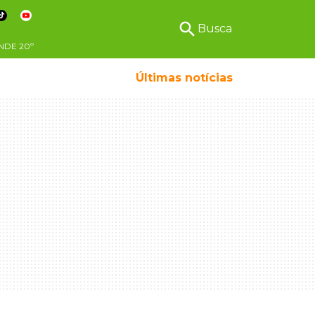
search
Busca
NDE
20º
Últimas notícias