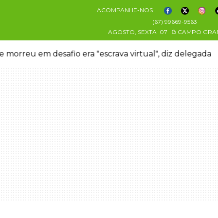
ACOMPANHE-NOS
(67) 99669-9563
AGOSTO, SEXTA
07
CAMPO GRA
 morreu em desafio era "escrava virtual", diz delegada