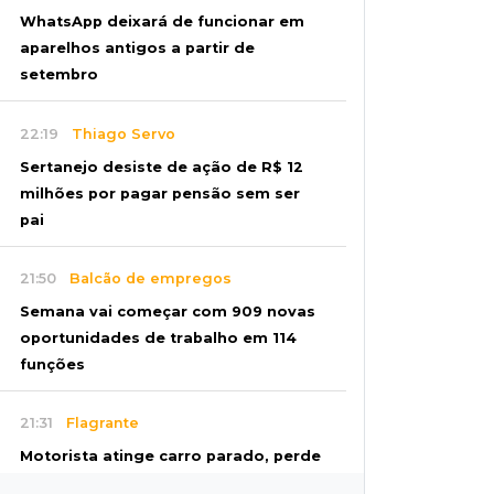
WhatsApp deixará de funcionar em
aparelhos antigos a partir de
setembro
22:19
Thiago Servo
Sertanejo desiste de ação de R$ 12
milhões por pagar pensão sem ser
pai
21:50
Balcão de empregos
Semana vai começar com 909 novas
oportunidades de trabalho em 114
funções
21:31
Flagrante
Motorista atinge carro parado, perde
retrovisor e foge no Jardim Antártica