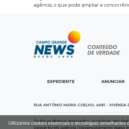
agência, o que pode ampliar a concorrênc
EXPEDIENTE
ANUNCIAR
RUA ANTÔNIO MARIA COELHO, 4681 - VIVENDA 
Todos os direitos reservados. As notícias veicula
Utilizamos cookies essenciais e tecnologias semelhantes 
Design by MV Agência | Desenvolvimento
Idalus I