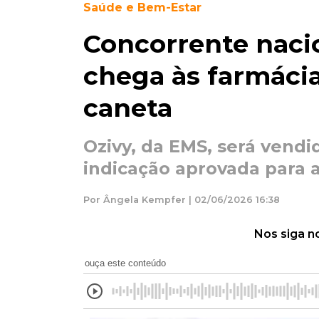
Saúde e Bem-Estar
Concorrente naci
chega às farmácia
caneta
Ozivy, da EMS, será vendi
indicação aprovada para 
Por Ângela Kempfer | 02/06/2026 16:38
Nos siga n
ouça este conteúdo