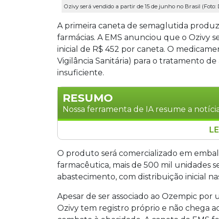
Ozivy será vendido a partir de 15 de junho no Brasil (Foto:
A primeira caneta de semaglutida produzi
farmácias. A EMS anunciou que o Ozivy ser
inicial de R$ 452 por caneta. O medicame
Vigilância Sanitária) para o tratamento d
insuficiente.
RESUMO
Nossa ferramenta de IA resume a notícia
LE
A EMS anunciou que o Ozivy, primeira 
vendido a partir de 15 de junho por R$ 
O produto será comercializado em emba
o produto não é genérico do Ozempic,
farmacêutica, mais de 500 mil unidades s
unidades serão distribuídas no primei
abastecimento, com distribuição inicial nas
médio de R$ 287 mensais nos três prim
Apesar de ser associado ao Ozempic por u
Ozivy tem registro próprio e não chega a