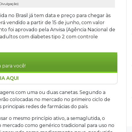
 Divulgação)
da no Brasil já tem data e preço para chegar às
á vendido a partir de 15 de junho, com valor
nto foi aprovado pela Anvisa (Agência Nacional de
e adultos com diabetes tipo 2 com controle
 para você!
IA AQUI
caneta de semaglutida produzida no Brasil, será
452. Aprovado pela Anvisa para diabetes tipo 2,
lagens com uma ou duas canetas. Segundo a
 mas medicamento novo. Mais de 500 mil
erão colocadas no mercado no primeiro ciclo de
ro ciclo. Um programa de adesão oferece custo
 principais redes de farmácias do país.
eiros meses.
sar o mesmo princípio ativo, a semaglutida, o
o mercado como genérico tradicional para uso no