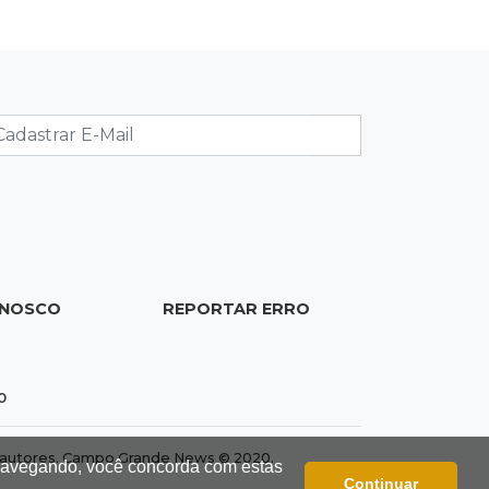
Campo Grande
10:56
Crime internacional
Boliviano morto pelo Bope era
"figurão" do tráfico de cocaína
10:45
Economia verde
MS já tem projetos em mercado de
carbono que pode movimentar R$
2,36 bilhões
ONOSCO
REPORTAR ERRO
10:33
Licenciamento ambiental
Governador quer que Imasul assuma
licenciamento de rodovias da Rota
0
da Celulose
dos autores. Campo Grande News © 2020.
 navegando, você concorda com estas
10:25
Dourados
Continuar