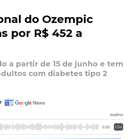
onal do Ozempic
s por R$ 452 a
do a partir de 15 de junho e tem
adultos com diabetes tipo 2
o
readme
1.0x
0:00