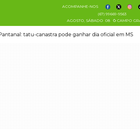
ACOMPANHE-NOS
(67) 99669-9563
AGOSTO, SÁBADO
08
CAMPO GR
antanal: tatu-canastra pode ganhar dia oficial em MS