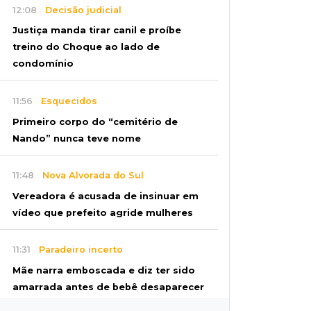
12:08
Decisão judicial
Justiça manda tirar canil e proíbe
treino do Choque ao lado de
condomínio
11:56
Esquecidos
Primeiro corpo do “cemitério de
Nando” nunca teve nome
11:48
Nova Alvorada do Sul
Vereadora é acusada de insinuar em
vídeo que prefeito agride mulheres
11:31
Paradeiro incerto
Mãe narra emboscada e diz ter sido
amarrada antes de bebê desaparecer