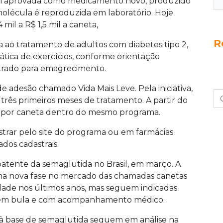
oi aprovada como medicamento novo, produzido
molécula é reproduzida em laboratório. Hoje
il a R$ 1,5 mil a caneta,
R
ta ao tratamento de adultos com diabetes tipo 2,
ática de exercícios, conforme orientação
strado para emagrecimento.
desão chamado Vida Mais Leve. Pela iniciativa,
três primeiros meses de tratamento. A partir do
98 por caneta dentro do mesmo programa.
astrar pelo site do programa ou em farmácias
dos cadastrais.
patente da semaglutida no Brasil, em março. A
ma nova fase no mercado das chamadas canetas
ade nos últimos anos, mas seguem indicadas
 em bula e com acompanhamento médico.
à base de semaglutida seguem em análise na