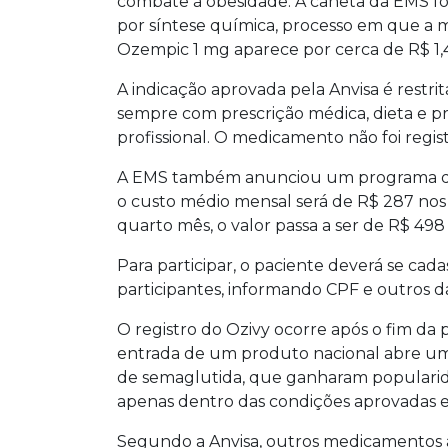
combate à obesidade. A caneta da EMS f
por síntese química, processo em que a 
Ozempic 1 mg aparece por cerca de R$ 1,4 m
A indicação aprovada pela Anvisa é restri
sempre com prescrição médica, dieta e pr
profissional. O medicamento não foi regi
A EMS também anunciou um programa de a
o custo médio mensal será de R$ 287 nos 
quarto mês, o valor passa a ser de R$ 4
Para participar, o paciente deverá se cad
participantes, informando CPF e outros da
O registro do Ozivy ocorre após o fim da 
entrada de um produto nacional abre u
de semaglutida, que ganharam popularid
apenas dentro das condições aprovadas
Segundo a Anvisa, outros medicamentos 