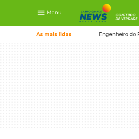
menu
Menu
o pai e morre a caminho do hospital
As mais
lidas
Engenheiro do P