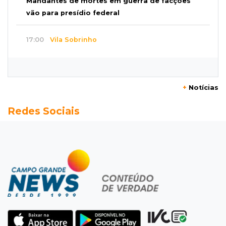
Mandantes de mortes em guerra de facções
vão para presídio federal
17:00
Vila Sobrinho
Uno capota e Gol invade terreno em acidente
próximo à Praça do Papa
+
Notícias
16:52
De estimação
Redes Sociais
Pet shop é recorrente na venda de cães "fake"
e até de animais doentes
16:47
Adoção especial
Cachorrinho que perdeu um olho espera por
novo lar no CCZ
16:30
Rio Anhanduí
Cágado surge na Ernesto Geisel e motorista