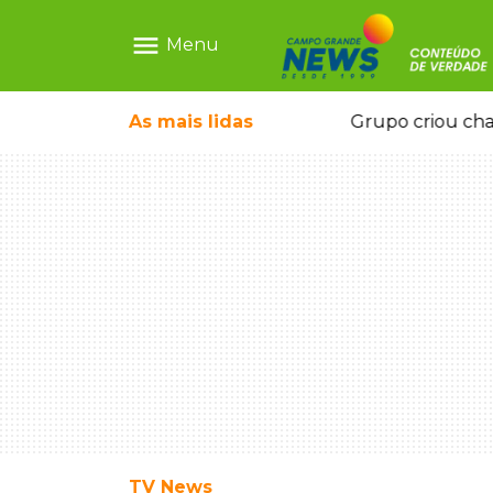
menu
Menu
icape deixou 4 mortos e 8 feridos
As mais
lidas
Grupo criou cha
TV News