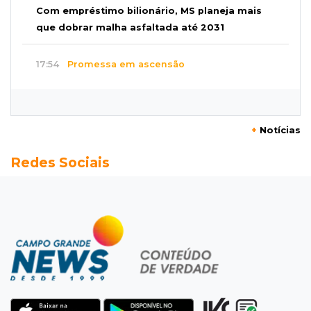
Com empréstimo bilionário, MS planeja mais
que dobrar malha asfaltada até 2031
17:54
Promessa em ascensão
Campeã nacional, atleta de MS representará o
Brasil no Pan-Americano de judô
+
Notícias
17:46
Danos morais
Redes Sociais
Grávida acha barata em hambúrguer e
restaurante terá de pagar R$ 6 mil
17:32
Veja os horários
Velório de Luis Pedro Scalise será no Rubens
Gil de Camillo nesta sexta-feira
17:25
Operação Lívia
Nova lei pune deepfakes sexuais com crianças