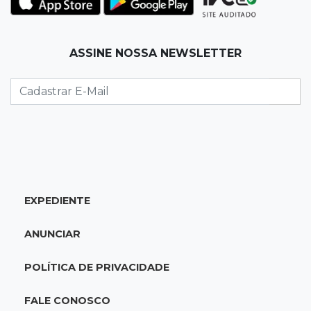
e amplia investigação na internet
17:17
Quatro carros
ASSINE NOSSA NEWSLETTER
Idoso sofre mal súbito enquanto dirigia e
provoca engavetamento na Mascarenhas
17:09
Dourados
CAC que usou dados falsos para conseguir
autorização é alvo da PF
EXPEDIENTE
17:08
Logística
Infraestrutura se torna alicerce da nova
ANUNCIAR
economia de MS, diz Gerson Claro
POLÍTICA DE PRIVACIDADE
17:02
Cyber Trap
Empresário preso por fraude bancária usava
FALE CONOSCO