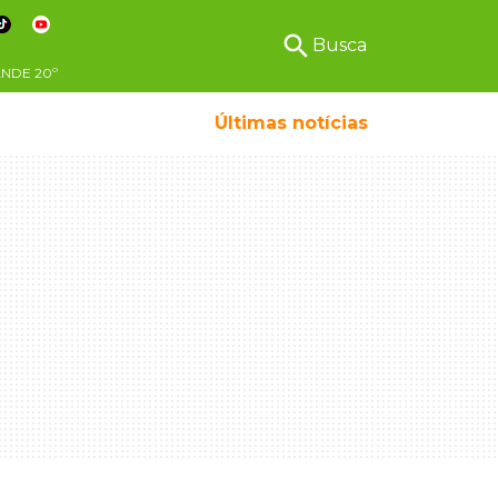
search
Busca
ANDE
20º
Menino da mandioca cresceu na Ceasa e hoje s
Últimas notícias