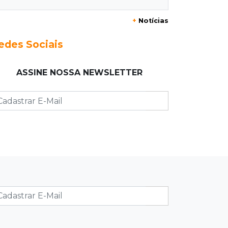
STF suspende julgamento que pode
+
Notícias
definir futuro do jogo do bicho no
País
edes Sociais
19:09
Cotação
ASSINE NOSSA NEWSLETTER
Dólar fecha em queda a R$ 5,10 após
taxa de juros cair para 14%
18:44
Cidades
Taxa de homicídios cai na fronteira,
assim como as de estupros e roubos
18:21
Localização
Prefeitura prevê R$ 297 mil para
instalar 2,5 mil placas de ruas da
Capital