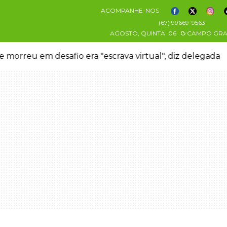
ACOMPANHE-NOS
(67) 99669-9563
AGOSTO, QUINTA
06
CAMPO GR
 morreu em desafio era "escrava virtual", diz delegada