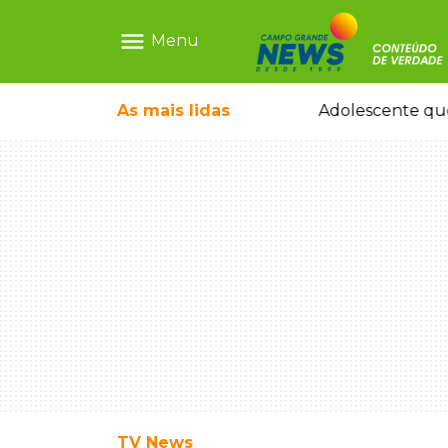
menu
Menu
As mais
lidas
Sapatos de marca e tamanco de Scheila Carvalho viram achados em Bazar de Cincão
Adolescente que
TV News