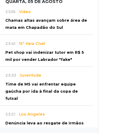
QUARTA, 05 DE AGOSTO
23:55
Vídeo
Chamas altas avançam sobre área de
mata em Chapadão do Sul
23:41
15ª Vara Cível
Pet shop vai indenizar tutor em R$ 5
mil por vender Labrador "fake"
23:33
Juventude
Time de MS vai enfrentar equipe
gaúcha por ida à final da copa de
futsal
23:21
Los Angeles
Denúncia leva ao resgate de irmãos
deixados sozinhos em casa trancada