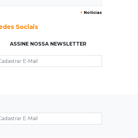
+
Notícias
23:17
Clima
Defesa Civil recomenda atenção em
edes Sociais
MS com formação de ciclone bomba
ASSINE NOSSA NEWSLETTER
23:00
Ideb
Entre escolas com nota divulgada, 3
estaduais lideram o Ensino Médio na
Capital
22:57
Chapadão do Sul
Homem é baleado após apontar
revólver para policiais militares
22:42
Resumão
Palmeiras e Vasco confirmam vagas
nas quartas da Copa do Brasil