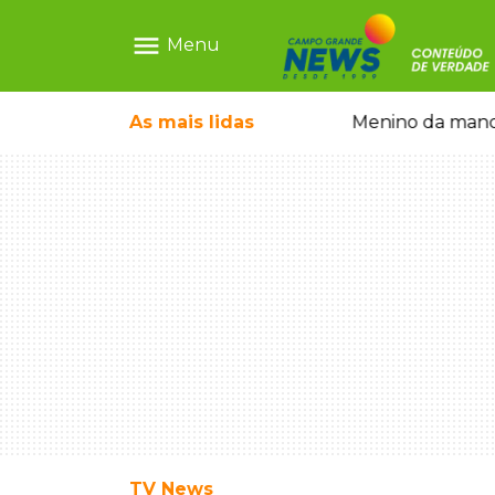
menu
Menu
 falso e prende pai e filho
As mais
lidas
Menino da mandi
TV News