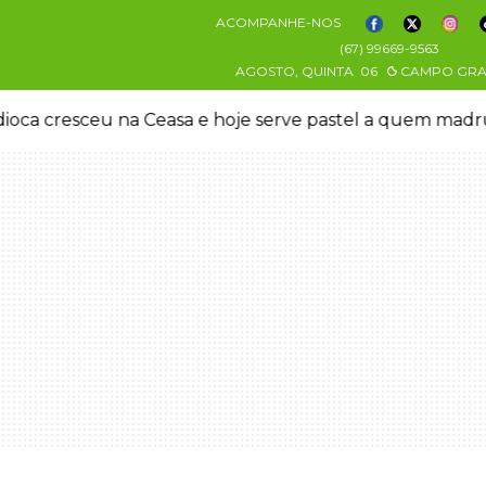
ACOMPANHE-NOS
(67) 99669-9563
AGOSTO, QUINTA
06
CAMPO GR
oca cresceu na Ceasa e hoje serve pastel a quem mad