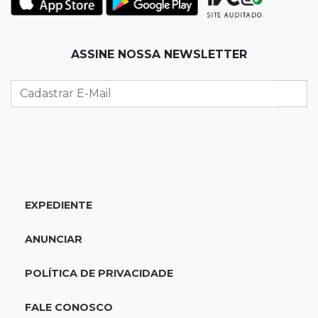
Palmeiras e Vasco confirmam vagas nas
quartas da Copa do Brasil
ASSINE NOSSA NEWSLETTER
22:26
Eleições 2026
Eleitorado aprova teste da urna, mas diz que
colinha será "fundamental"
22:05
Sidrolândia
Briga termina com homem de 35 anos
assassinado a facadas
EXPEDIENTE
21:40
Ideb
ANUNCIAR
Escolas municipais lideram notas do Ensino
Fundamental em Campo Grande
POLÍTICA DE PRIVACIDADE
21:28
Futebol
FALE CONOSCO