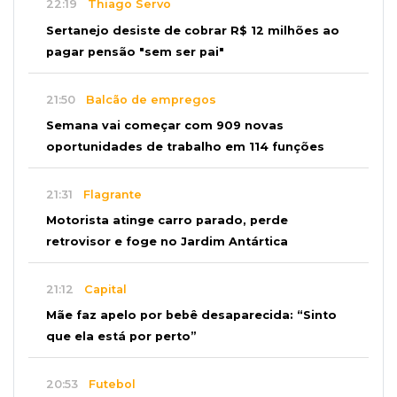
22:19
Thiago Servo
Sertanejo desiste de cobrar R$ 12 milhões ao
pagar pensão "sem ser pai"
21:50
Balcão de empregos
Semana vai começar com 909 novas
oportunidades de trabalho em 114 funções
21:31
Flagrante
Motorista atinge carro parado, perde
retrovisor e foge no Jardim Antártica
21:12
Capital
Mãe faz apelo por bebê desaparecida: “Sinto
que ela está por perto”
20:53
Futebol