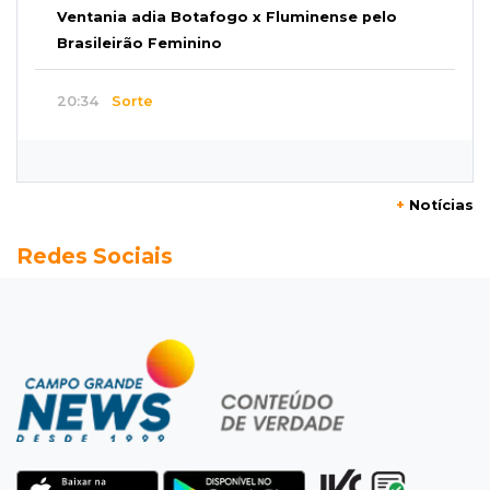
Ventania adia Botafogo x Fluminense pelo
Brasileirão Feminino
20:34
Sorte
Veja as dezenas de hoje na Dupla Sena,
Lotomania, Quina e mais
+
Notícias
20:15
Pedro Juan Caballero
Redes Sociais
Fiscalização apreende remédios de farmácia
ligada a laboratório ilegal
19:56
São Gabriel do Oeste
Suspeitos de ocupar avião interceptado pela
FAB morrem em confronto
19:37
Cotação
Dólar comercial cai 0,46% e encerra semana