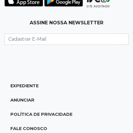
cotado a R$ 5,08
19:18
95º caso
ASSINE NOSSA NEWSLETTER
Foragido que se passava por pastor morre
após reagir à abordagem policial
18:51
Certidão
Em MS, uma criança é registrada sem o nome
do pai a cada 2h
EXPEDIENTE
18:36
Decisão
Pantanal viaja para Goiás em busca de acesso
ANUNCIAR
inédito à Série A2 feminina
POLÍTICA DE PRIVACIDADE
18:33
Registro do céu
Após chuva, despedida do "sextou" é com pôr
FALE CONOSCO