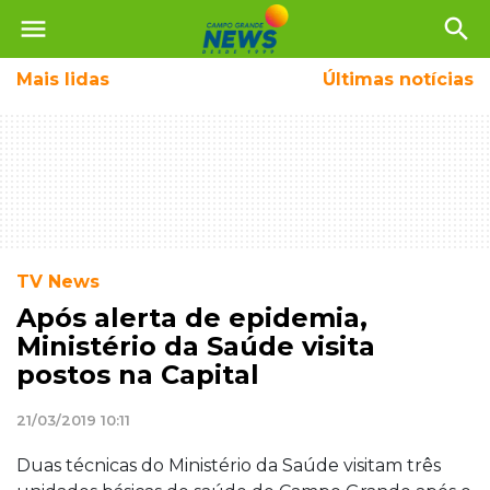
menu
search
Mais
lidas
Últimas notícias
TV News
Após alerta de epidemia,
Ministério da Saúde visita
postos na Capital
21/03/2019 10:11
Duas técnicas do Ministério da Saúde visitam três