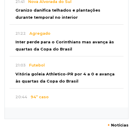
21:41
Nova Alvorada do Sul
Granizo danifica telhados e plantações
durante temporal no interior
21:22
Agregado
Inter perde para o Corinthians mas avança às
quartas da Copa do Brasil
21:03
Futebol
Vitória goleia Athletico-PR por 4 a 0 e avança
às quartas da Copa do Brasil
20:44
94º caso
Foragido por roubo morre baleado em
confronto com policiais militares
+
Notícias
20:25
Sorte