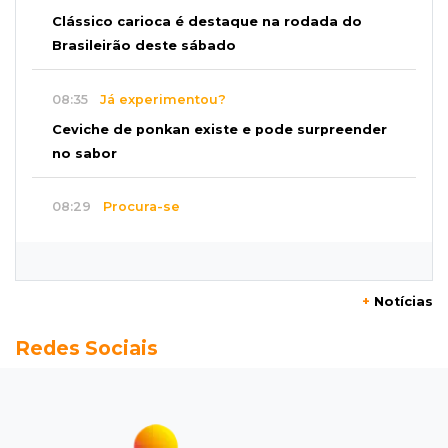
Clássico carioca é destaque na rodada do
Brasileirão deste sábado
08:35
Já experimentou?
Ceviche de ponkan existe e pode surpreender
no sabor
08:29
Procura-se
Dócil e brincalhão, cachorrinho Dobi
desaparece no Centro de Campo Grande
+
Notícias
08:21
Jardim Noroeste
Redes Sociais
Homem invade casa pela janela e abusa de
mulher dentro do quarto
08:18
Pecuária