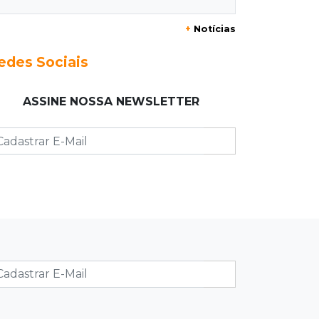
Azul
+
Notícias
17:42
Fronteira
edes Sociais
PRF encontra 420 kg de cocaína em
fundo falso e prende pai e filho
ASSINE NOSSA NEWSLETTER
17:31
Ensinar Juntos
A fragilização da verdade na era
digital
17:21
Ideb
Qualidade da educação avança em
MS e Ensino Médio sobe de 4,0 para
4,4
17:16
Justiça
TJMS reativa núcleos para destravar