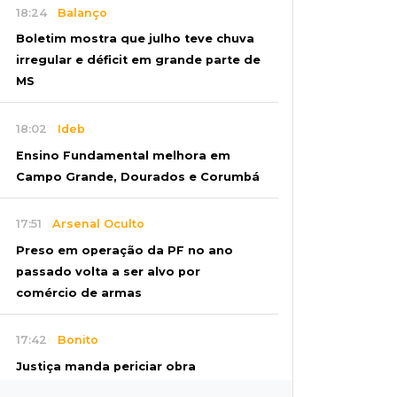
18:24
Balanço
Boletim mostra que julho teve chuva
irregular e déficit em grande parte de
MS
18:02
Ideb
Ensino Fundamental melhora em
Campo Grande, Dourados e Corumbá
17:51
Arsenal Oculto
Preso em operação da PF no ano
passado volta a ser alvo por
comércio de armas
17:42
Bonito
Justiça manda periciar obra
construída perto da Gruta do Lago