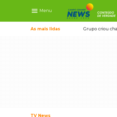
menu
Menu
icape deixou 4 mortos e 8 feridos
As mais
lidas
Grupo criou cha
TV News