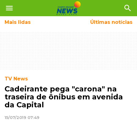
menu
search
Mais
lidas
Últimas notícias
TV News
Cadeirante pega "carona" na
traseira de ônibus em avenida
da Capital
15/07/2019 07:49