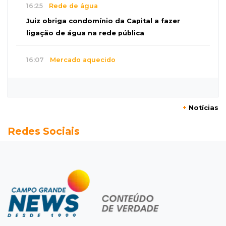
16:25
Rede de água
Juiz obriga condomínio da Capital a fazer
ligação de água na rede pública
16:07
Mercado aquecido
Há vagas: obras da UFN3 mantêm ciclo de
contratações em Três Lagoas
+
Notícias
15:47
Comportamento
Redes Sociais
Odilon Wagner se encanta em visita ao
Bioparque Pantanal: “deslumbrante”
15:25
Zona rural
Visitante encontra túmulo violado e ossos
expostos no Cemitério Três Barras
15:07
Bairro Universitário