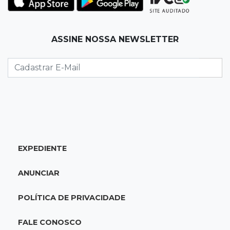
indicação como risco ao coração
10:18
Comércio exterior
ASSINE NOSSA NEWSLETTER
Superávit comercial de MS cresce 17,8% com
alta das exportações
10:13
Arte com a escrita
Concurso de Poesias anuncia vencedores e
premiará os melhores no dia 20
EXPEDIENTE
10:09
Corumbá
Com canal travado e via inundada,
ANUNCIAR
comunidade volta a ficar isolada no Pantanal
POLÍTICA DE PRIVACIDADE
09:53
Transborda
Espetáculo quer surpreender o público na Rua
FALE CONOSCO