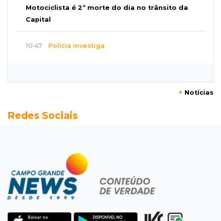
Motociclista é 2ª morte do dia no trânsito da
Capital
10:47
Polícia investiga
Bebê some após mãe adolescente ir à casa de
mulher que conheceu na internet
+
Notícias
10:46
Eleições 2026
Redes Sociais
Federação oficializa Delcídio e disputa ao
governo de MS ganha 8º nome
10:39
Cidade Jardim
Empresária perde quase R$ 30 mil em golpe
da falsa oferta de empréstimo
10:23
Preocupação
Anvisa sobe alerta sobre testosterona sem