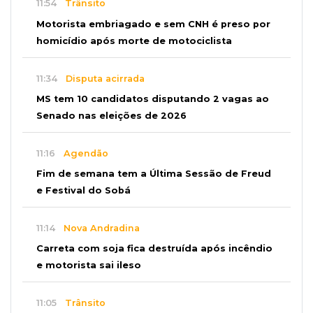
11:54
Trânsito
Motorista embriagado e sem CNH é preso por
homicídio após morte de motociclista
11:34
Disputa acirrada
MS tem 10 candidatos disputando 2 vagas ao
Senado nas eleições de 2026
11:16
Agendão
Fim de semana tem a Última Sessão de Freud
e Festival do Sobá
11:14
Nova Andradina
Carreta com soja fica destruída após incêndio
e motorista sai ileso
11:05
Trânsito