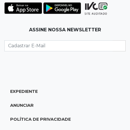
tiro na cabeça em loja do pai
17:24
Recursos
ASSINE NOSSA NEWSLETTER
Governo libera R$ 433 mil a Deodápolis após
temporal de granizo causar estragos
17:17
Em investigação
Pai de bebê desaparecida vai à polícia e nega
ser membro de facção
17:12
"Meu irmão não volta mais"
EXPEDIENTE
Família pede justiça por eletricista morto por
motorista bêbado e sem CNH
ANUNCIAR
17:01
Transferidos
POLÍTICA DE PRIVACIDADE
Mandantes de mortes em guerra de facções