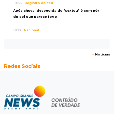
18:33
Registro do céu
Após chuva, despedida do "sextou" é com pôr
do sol que parece fogo
18:13
Nacional
Alerta em celulares mobiliza buscas por bebê
17:58
Redução
+
Notícias
Pantanal reduz desmatamento em 65% e
Redes Sociais
Cerrado tem queda de 11,5%
17:45
Em Corumbá
Ex-vereador preso começa briga durante
banho de sol e leva socos de detento
17:31
Dourados
Vídeo mostra jovem sendo executado com