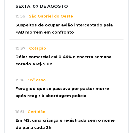
SEXTA, 07 DE AGOSTO
19:56
São Gabriel do Oeste
Suspeitos de ocupar avião interceptado pela
FAB morrem em confronto
19:37
Cotação
Dólar comercial cai 0,46% e encerra semana
cotado a R$ 5,08
19:18
95º caso
Foragido que se passava por pastor morre
após reagir à abordagem policial
18:51
Certidão
Em MS, uma criança é registrada sem o nome
do pai a cada 2h