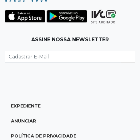
Ex-vereador preso começa briga durante
banho de sol e leva socos de detento
17:31
Dourados
ASSINE NOSSA NEWSLETTER
Vídeo mostra jovem sendo executado com
tiro na cabeça em loja do pai
17:24
Recursos
Governo libera R$ 433 mil a Deodápolis após
temporal de granizo causar estragos
17:17
Em investigação
EXPEDIENTE
Pai de bebê desaparecida vai à polícia e nega
ser membro de facção
ANUNCIAR
17:12
"Meu irmão não volta mais"
POLÍTICA DE PRIVACIDADE