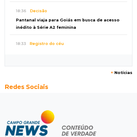
18:36
Decisão
Pantanal viaja para Goiás em busca de acesso
inédito à Série A2 feminina
18:33
Registro do céu
Após chuva, despedida do "sextou" é com pôr
do sol que parece fogo
+
Notícias
18:13
Nacional
Redes Sociais
Alerta em celulares mobiliza buscas por bebê
17:58
Redução
Pantanal reduz desmatamento em 65% e
Cerrado tem queda de 11,5%
17:45
Em Corumbá