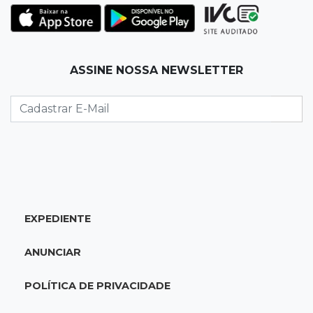
ser membro de facção
17:12
"Meu irmão não volta mais"
ASSINE NOSSA NEWSLETTER
Família pede justiça por eletricista morto por
motorista bêbado e sem CNH
17:01
Transferidos
Mandantes de mortes em guerra de facções
vão para presídio federal
17:00
Vila Sobrinho
EXPEDIENTE
Uno capota e Gol invade terreno em acidente
próximo à Praça do Papa
ANUNCIAR
16:52
De estimação
POLÍTICA DE PRIVACIDADE
Pet shop é recorrente na venda de cães "fake"