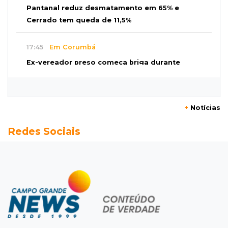
Pantanal reduz desmatamento em 65% e
Cerrado tem queda de 11,5%
17:45
Em Corumbá
Ex-vereador preso começa briga durante
banho de sol e leva socos de detento
17:31
Dourados
+
Notícias
Vídeo mostra jovem sendo executado com
Redes Sociais
tiro na cabeça em loja do pai
17:24
Recursos
Governo libera R$ 433 mil a Deodápolis após
temporal de granizo causar estragos
17:17
Em investigação
Pai de bebê desaparecida vai à polícia e nega