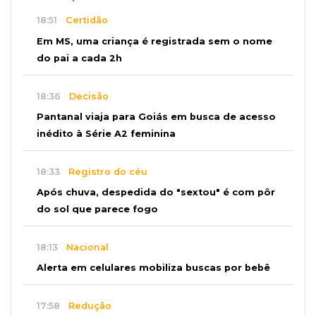
18:51
Certidão
Em MS, uma criança é registrada sem o nome
do pai a cada 2h
18:36
Decisão
Pantanal viaja para Goiás em busca de acesso
inédito à Série A2 feminina
18:33
Registro do céu
Após chuva, despedida do "sextou" é com pôr
do sol que parece fogo
18:13
Nacional
Alerta em celulares mobiliza buscas por bebê
17:58
Redução