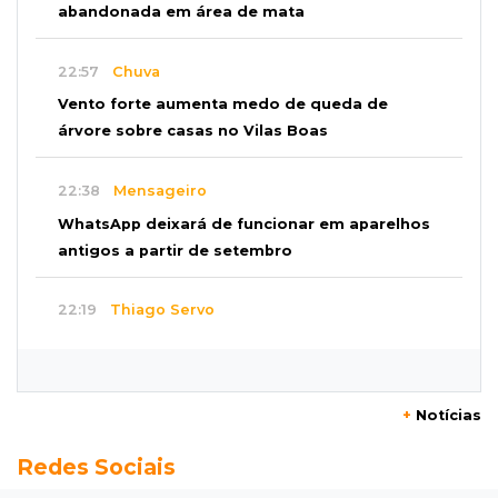
abandonada em área de mata
22:57
Chuva
Vento forte aumenta medo de queda de
árvore sobre casas no Vilas Boas
22:38
Mensageiro
WhatsApp deixará de funcionar em aparelhos
antigos a partir de setembro
22:19
Thiago Servo
Sertanejo desiste de ação de R$ 12 milhões
por pagar pensão sem ser pai
+
Notícias
21:50
Balcão de empregos
Redes Sociais
Semana vai começar com 909 novas
oportunidades de trabalho em 114 funções