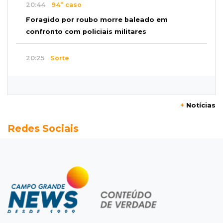
20:44
94º caso
Foragido por roubo morre baleado em
confronto com policiais militares
20:25
Sorte
Veja as dezenas de hoje na Mega-Sena, Quina,
Timemania e mais
+
Notícias
20:06
Balcão de empregos
Redes Sociais
Semana termina com 913 vagas de trabalho
abertas em 114 funções
19:47
Festival do Sobá
Em visita à Feira Central, Riedel volta a
prometer apoio para revitalização
19:28
Contravenção penal