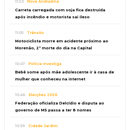
11:23
Nova Andradina
Carreta carregada com soja fica destruída
após incêndio e motorista sai ileso
11:05
Trânsito
Motociclista morre em acidente próximo ao
Morenão, 2ª morte do dia na Capital
10:47
Polícia investiga
Bebê some após mãe adolescente ir à casa de
mulher que conheceu na internet
10:46
Eleições 2026
Federação oficializa Delcídio e disputa ao
governo de MS passa a ter 8 nomes
10:39
Cidade Jardim