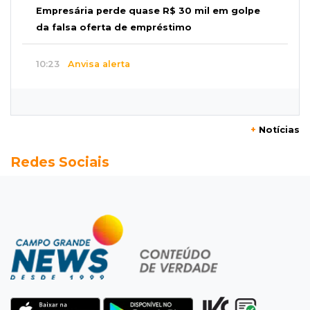
Empresária perde quase R$ 30 mil em golpe
da falsa oferta de empréstimo
10:23
Anvisa alerta
Uso de testosterona sem indicação pode
causar acne e problemas no coração
+
Notícias
10:18
Comércio exterior
Redes Sociais
Superávit comercial de MS cresce 17,8% com
alta das exportações
10:13
Arte com a escrita
Concurso de Poesias anuncia vencedores e
premiará os melhores no dia 20
10:09
Corumbá
Com canal travado e via inundada,