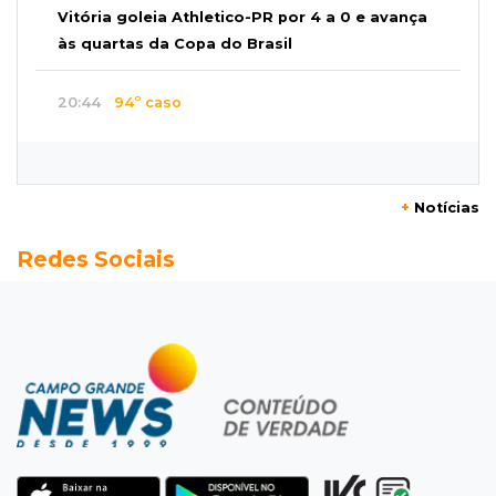
Vitória goleia Athletico-PR por 4 a 0 e avança
às quartas da Copa do Brasil
20:44
94º caso
Foragido por roubo morre baleado em
confronto com policiais militares
+
Notícias
20:25
Sorte
Redes Sociais
Veja as dezenas de hoje na Mega-Sena, Quina,
Timemania e mais
20:06
Balcão de empregos
Semana termina com 913 vagas de trabalho
abertas em 114 funções
19:47
Festival do Sobá
Em visita à Feira Central, Riedel volta a