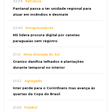
22:29
Estrutura
Pantanal passa a ter unidade regional para
atuar em incêndios e desmate
22:00
Emagrecedores
MS lidera procura digital por canetas
paraguaias sem registro
21:41
Nova Alvorada do Sul
Granizo danifica telhados e plantações
durante temporal no interior
21:22
Agregado
Inter perde para o Corinthians mas avança às
quartas da Copa do Brasil
21:03
Futebol