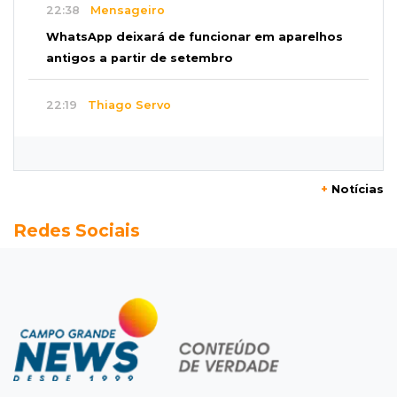
22:38
Mensageiro
WhatsApp deixará de funcionar em aparelhos
antigos a partir de setembro
22:19
Thiago Servo
Sertanejo desiste de ação de R$ 12 milhões
por pagar pensão sem ser pai
+
Notícias
21:50
Balcão de empregos
Redes Sociais
Semana vai começar com 909 novas
oportunidades de trabalho em 114 funções
21:31
Flagrante
Motorista atinge carro parado, perde
retrovisor e foge no Jardim Antártica
21:12
Entrevista