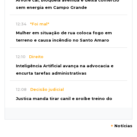
Árvore cai, bloqueia avenida e deixa comércio
sem energia em Campo Grande
12:34
"Foi mal"
Mulher em situação de rua coloca fogo em
terreno e causa incêndio no Santo Amaro
12:10
Direito
Inteligência Artificial avança na advocacia e
encurta tarefas administrativas
12:08
Decisão judicial
Justiça manda tirar canil e proíbe treino do
Choque ao lado de condomínio
11:56
Esquecidos
+
Notícias
Primeiro corpo do “cemitério de Nando”