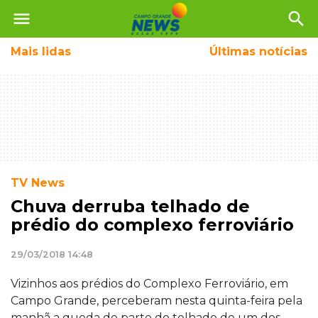
menu
search
Mais
lidas
Últimas notícias
TV News
Chuva derruba telhado de
prédio do complexo ferroviário
29/03/2018 14:48
Vizinhos aos prédios do Complexo Ferroviário, em
Campo Grande, perceberam nesta quinta-feira pela
manhã a queda de parte do telhado de um dos