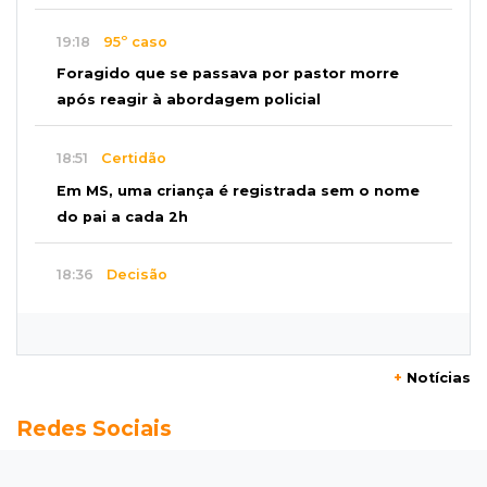
19:18
95º caso
Foragido que se passava por pastor morre
após reagir à abordagem policial
18:51
Certidão
Em MS, uma criança é registrada sem o nome
do pai a cada 2h
18:36
Decisão
Pantanal viaja para Goiás em busca de acesso
inédito à Série A2 feminina
+
Notícias
18:33
Registro do céu
Redes Sociais
Após chuva, despedida do "sextou" é com pôr
do sol que parece fogo