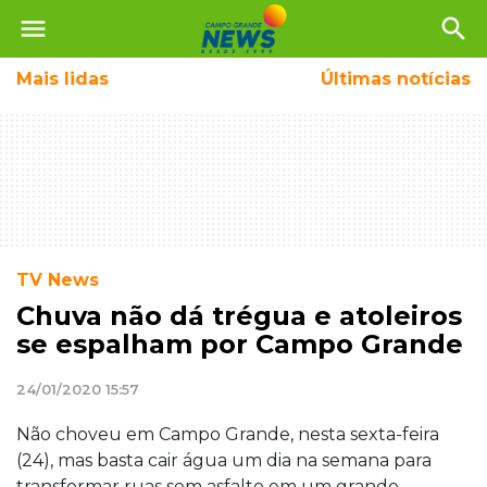
menu
search
Mais
lidas
Últimas notícias
TV News
Chuva não dá trégua e atoleiros
se espalham por Campo Grande
24/01/2020 15:57
Não choveu em Campo Grande, nesta sexta-feira
(24), mas basta cair água um dia na semana para
transformar ruas sem asfalto em um grande