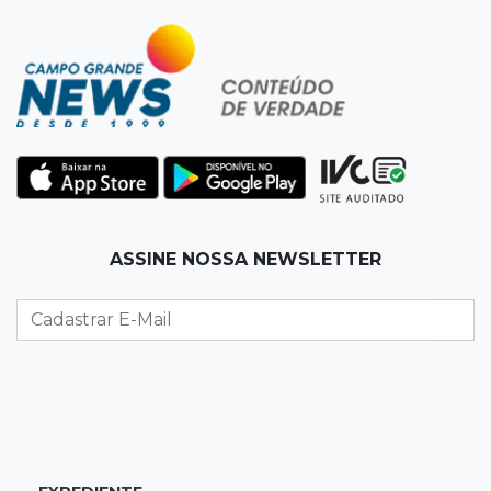
18:13
Nacional
Alerta em celulares mobiliza buscas por bebê
17:58
Redução
Pantanal reduz desmatamento em 65% e
Cerrado tem queda de 11,5%
17:45
Em Corumbá
ASSINE NOSSA NEWSLETTER
Ex-vereador preso começa briga durante
banho de sol e leva socos de detento
17:31
Dourados
Vídeo mostra jovem sendo executado com
tiro na cabeça em loja do pai
17:24
Recursos