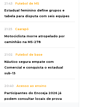
21:43
Futebol de MS
Estadual feminino define grupos e
tabela para disputa com seis equipes
21:25
Caarapó
Motociclista morre atropelado por
caminhão na MS-278
21:02
Futebol de base
Náutico segura empate com
Comercial e conquista o estadual
sub-13
20:40
Acesso ao ensino
Participantes do Encceja 2026 já
podem consultar locais de prova