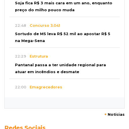
Soja fica R$ 3 mais cara em um ano, enquanto
preço do milho pouco muda
22:48
Concurso 3.041
Sortudo de MS leva R$ 52 mil ao apostar R$ 5
na Mega-Sena
22:29
Estrutura
Pantanal passa a ter unidade regional para
atuar em incêndios e desmate
22:00
Emagrecedores
MS lidera procura digital por canetas
paraguaias sem registro
+
Notícias
21:41
Nova Alvorada do Sul
Redes Sociais
Granizo danifica telhados e plantações