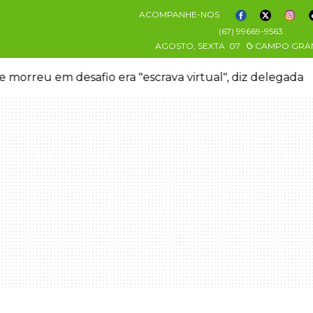
ACOMPANHE-NOS
(67) 99669-9563
AGOSTO, SEXTA
07
CAMPO GRA
 morreu em desafio era "escrava virtual", diz delegada