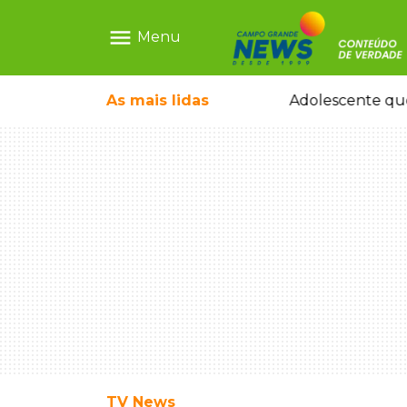
menu
Menu
As mais
lidas
Sapatos de marca e tamanco de Scheila Carvalho viram achados em Bazar de Cincão
Adolescente que
TV News