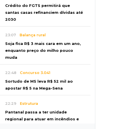
Crédito do FGTS permitirá que
santas casas refinanciem dívidas até
2030
23:07
Balança rural
Soja fica R$ 3 mais cara em um ano,
enquanto preço do milho pouco
muda
22:48
Concurso 3.041
Sortudo de MS leva R$ 52 mil ao
apostar R$ 5 na Mega-Sena
22:29
Estrutura
Pantanal passa a ter unidade
regional para atuar em incêndios e
desmate