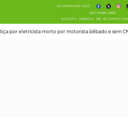
ACOMPANHE-NOS
(67) 99669-9563
AGOSTO, SÁBADO
08
CAMPO GR
stiça por eletricista morto por motorista bêbado e sem 