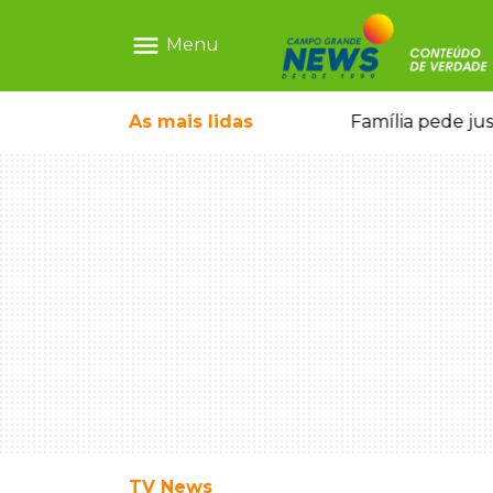
menu
Menu
o pai e morre a caminho do hospital
As mais
lidas
Família pede ju
TV News