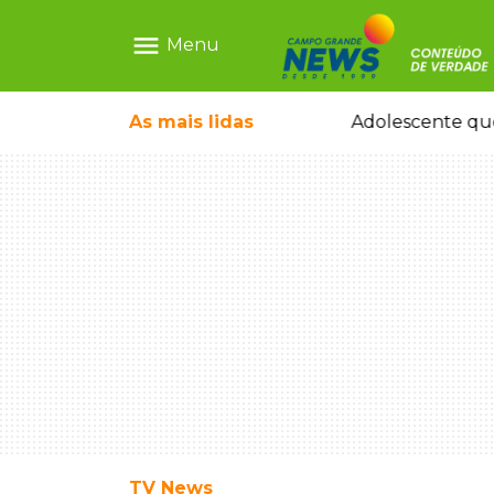
menu
Menu
pode ganhar dia oficial em MS
As mais
lidas
Adolescente que
TV News