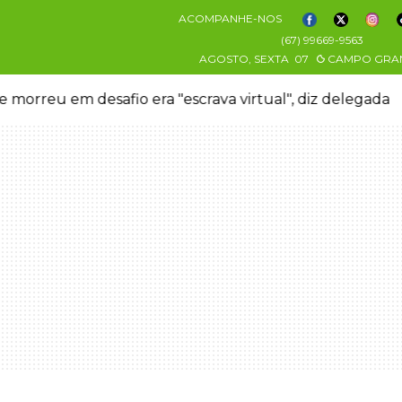
ACOMPANHE-NOS
(67) 99669-9563
AGOSTO, SEXTA
07
CAMPO GRA
 morreu em desafio era "escrava virtual", diz delegada