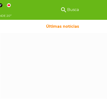
search
Busca
NDE
20º
Últimas notícias