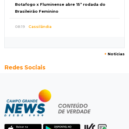
Botafogo x Fluminense abre 15ª rodada do
Brasileirão Feminino
08:19
Cassilândia
Membro do Comando Vermelho é flagrado
vendendo cocaína dentro de hospital
+
Notícias
08:15
Em Pauta
Redes Sociais
Jagunços, jacobinos e batalha política nas
ruas de Corumbá em 1897
08:10
Artigos
O rebanho dos originais
08:06
De MS para o mundo
Da pele para a tela, tatuadora de Campo
Grande expõe obras na Itália