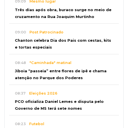
09:09
Mesmo lugar
Três dias após obra, buraco surge no meio de
cruzamento na Rua Joaquim Murtinho
09:00
Post Patrocinado
Chanton celebra Dia dos Pais com cestas, kits
e tortas especiais
08:48
"Caminhada" matinal
Jiboia “passeia” entre flores de ipê e chama
atenção no Parque dos Poderes
08:37
Eleições 2026
PCO oficializa Daniel Lemes e disputa pelo
Governo de MS terá sete nomes
08:23
Futebol