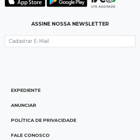
08:00
Post Patrocinado
ASSINE NOSSA NEWSLETTER
"Bota Fora" da Sofá Inbox reúne quatro
opções com 48% de desconto
07:58
Túnel do tempo
Fonte gigante fez supermercado em 1973 virar
passeio campo-grandense
07:49
Copa Pelezinho
EXPEDIENTE
Torneio de futsal abre 34ª edição com quatro
jogos neste sábado
ANUNCIAR
07:48
Pele Vermelha, Corona, Valley...
POLÍTICA DE PRIVACIDADE
Muita gente já passou a madrugada dentro da
imaginação de Scalise
FALE CONOSCO