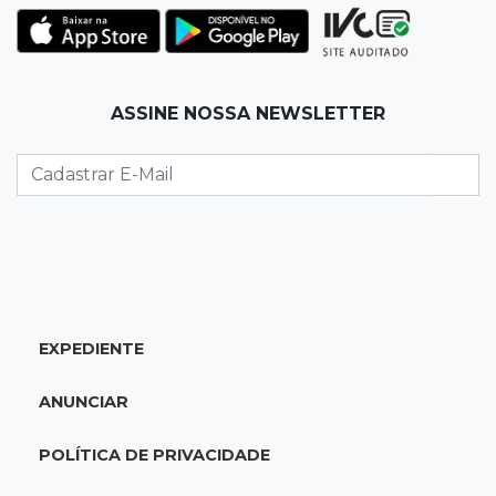
O enorme peso dos genes na obesidade
08:26
O que ficou de quem partiu
ASSINE NOSSA NEWSLETTER
Com ajuda da irmã, mãe transforma sonho
que tinha com a filha em loja
08:15
Estudo
Município de MS perde 58 mil hectares e R$ 12
milhões por mês com silvicultura
08:03
Amambai
EXPEDIENTE
Rapaz de 23 anos morre ao bater o carro em
poste de energia elétrica
ANUNCIAR
07:54
Ruas bloqueadas
POLÍTICA DE PRIVACIDADE
Campo Grande tem quatro interdições no