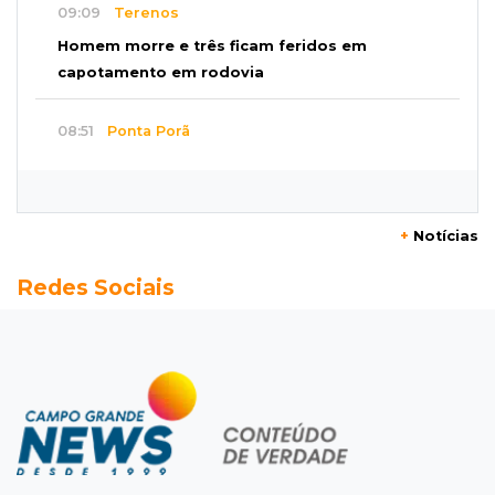
09:09
Terenos
Homem morre e três ficam feridos em
capotamento em rodovia
08:51
Ponta Porã
Discussão termina com homem morto a socos
por ex-companheiro de amiga
+
Notícias
08:45
De madrugada
Redes Sociais
Após briga, casa pega fogo duas vezes em
condomínio do Nova Lima
08:37
Agendão de partidas
Rodada do Brasileirão tem 6 jogos neste
domingo de Dia dos Pais
08:30
Em Pauta