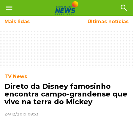
menu
search
Mais
lidas
Últimas notícias
TV News
Direto da Disney famosinho
encontra campo-grandense que
vive na terra do Mickey
24/12/2019 08:53