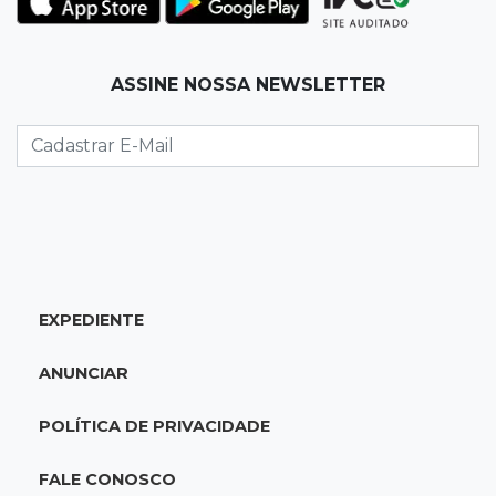
atenção ao cenário externo
18:41
Ideb
ASSINE NOSSA NEWSLETTER
Ensino Médio melhora nas maiores cidades do
Estado, mas aprendizagem recua
18:24
Balanço
Boletim mostra que julho teve chuva irregular
e déficit em grande parte de MS
EXPEDIENTE
18:02
Ideb
Ensino Fundamental melhora em Campo
ANUNCIAR
Grande, Dourados e Corumbá
POLÍTICA DE PRIVACIDADE
17:51
Arsenal Oculto
Preso em operação da PF no ano passado
FALE CONOSCO