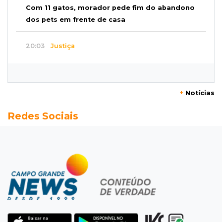
Com 11 gatos, morador pede fim do abandono
dos pets em frente de casa
20:03
Justiça
Ex-PM deixa prisão para tratamento médico 5
meses após ser capturado
+
Notícias
19:41
Feminicídio
Redes Sociais
Júri condena a 25 anos homem que atropelou
esposa em frente aos filhos
19:20
Selic
Banco Central reduz juros para 14% ao ano em
4º corte consecutivo
19:05
Pregão
Dólar comercial fecha cotado a R$ 5,12 com