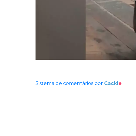
Sistema de comentários por
Cackl
e