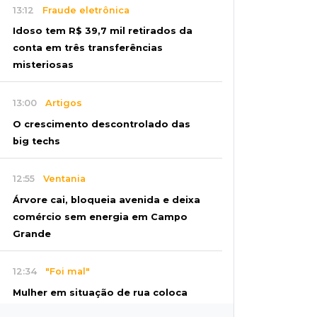
13:12
Fraude eletrônica
Idoso tem R$ 39,7 mil retirados da
conta em três transferências
misteriosas
13:00
Artigos
O crescimento descontrolado das
big techs
12:55
Ventania
Árvore cai, bloqueia avenida e deixa
comércio sem energia em Campo
Grande
12:34
"Foi mal"
Mulher em situação de rua coloca
fogo em terreno e causa incêndio no