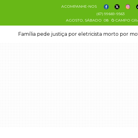
ACOMPANHE-NOS
(67) 99669-9563
AGOSTO, SÁBADO
08
CAMPO GR
stiça por eletricista morto por motorista bêbado e sem 