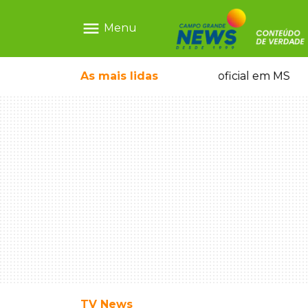
menu
Menu
pode ganhar dia oficial em MS
As mais
lidas
Família pede ju
TV News