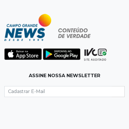
19:50
Jardim Itatiaia
Vigia é amarrado durante roubo de carro e
dois caminhões em pátio
19:35
Bragança Paulista
Corinthians vence Bragantino por 2 a 0 e sobe
para 7º no Brasileirão
19:12
Na Vila Belmiro
ASSINE NOSSA NEWSLETTER
Athletico vence Santos por 2 a 0 e mantém 3º
lugar no Brasileirão
18:51
Oportunidades
UEMS está com seleções para professores
com salários de até R$ 10,2 mil