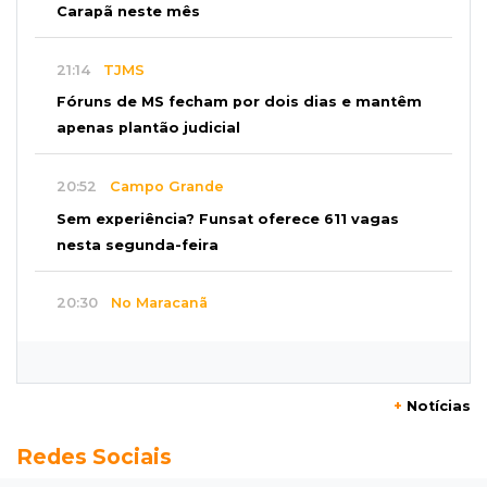
Carapã neste mês
21:14
TJMS
Fóruns de MS fecham por dois dias e mantêm
apenas plantão judicial
20:52
Campo Grande
Sem experiência? Funsat oferece 611 vagas
nesta segunda-feira
20:30
No Maracanã
Flamengo vence Vitória por 2 a 0 e encurta
distância para o líder
+
Notícias
20:13
Empregos
Redes Sociais
Seleções em MS têm salários de até R$ 8,2 mil;
veja oportunidades