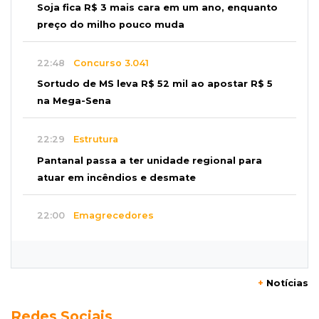
Soja fica R$ 3 mais cara em um ano, enquanto
preço do milho pouco muda
22:48
Concurso 3.041
Sortudo de MS leva R$ 52 mil ao apostar R$ 5
na Mega-Sena
22:29
Estrutura
Pantanal passa a ter unidade regional para
atuar em incêndios e desmate
22:00
Emagrecedores
MS lidera procura digital por canetas
paraguaias sem registro
+
Notícias
21:41
Nova Alvorada do Sul
Redes Sociais
Granizo danifica telhados e plantações