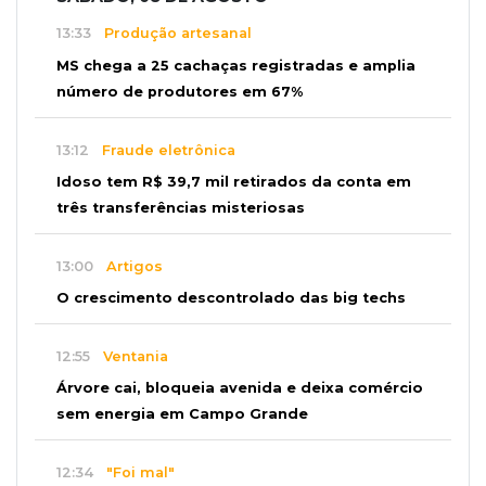
13:33
Produção artesanal
MS chega a 25 cachaças registradas e amplia
número de produtores em 67%
13:12
Fraude eletrônica
Idoso tem R$ 39,7 mil retirados da conta em
três transferências misteriosas
13:00
Artigos
O crescimento descontrolado das big techs
12:55
Ventania
Árvore cai, bloqueia avenida e deixa comércio
sem energia em Campo Grande
12:34
"Foi mal"