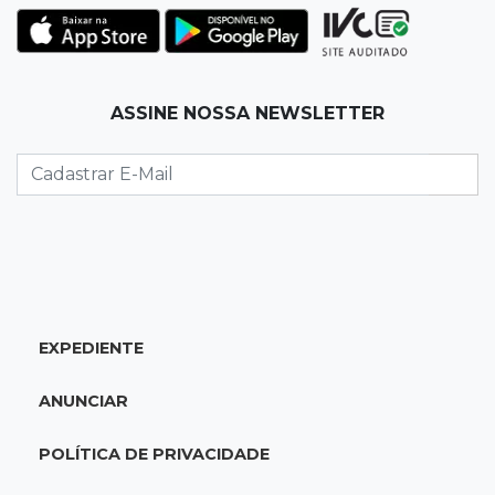
que prefeito agride mulheres
11:31
Paradeiro incerto
ASSINE NOSSA NEWSLETTER
Mãe narra emboscada e diz ter sido amarrada
antes de bebê desaparecer
11:28
Audiência de custódia
Juiz manda soltar motorista bêbado envolvido
em acidente que matou eletricista
11:19
Successione
EXPEDIENTE
Preso há quase 1 semana, ex-deputado Neno
Razuk tenta liberdade no STJ
ANUNCIAR
11:07
Novo cenário
POLÍTICA DE PRIVACIDADE
Acrissul atribui queda do rebanho em MS a