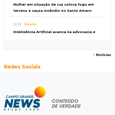
Mulher em situação de rua coloca fogo em
terreno e causa incêndio no Santo Amaro
12:10
Direito
Inteligência Artificial avança na advocacia e
encurta tarefas administrativas
12:08
Decisão judicial
+
Notícias
Justiça manda tirar canil e proíbe treino do
Redes Sociais
Choque ao lado de condomínio
11:56
Esquecidos
Primeiro corpo do “cemitério de Nando”
nunca teve nome
11:48
Nova Alvorada do Sul
Vereadora é acusada de insinuar em vídeo