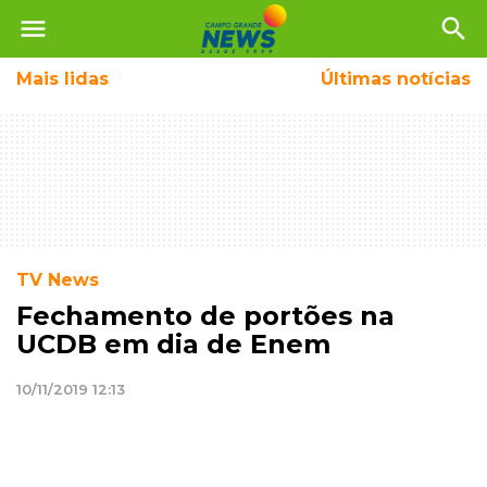
menu
search
Mais
lidas
Últimas notícias
TV News
Fechamento de portões na
UCDB em dia de Enem
10/11/2019 12:13