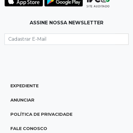
Hospital de Câncer inaugura 20 leitos de UTI e
amplia capacidade para pacientes
ASSINE NOSSA NEWSLETTER
13:17
Depoimento contraditório
Recém-nascida desaparecida foi entregue
para pagar dívida do pai com facção
13:08
Investigação
Filha denuncia coronel da reserva da PM por
estupros desde infância
EXPEDIENTE
13:00
Artigos
ANUNCIAR
Profissionais da Educação: aqueles que fazem
da escola um lugar de transformação
POLÍTICA DE PRIVACIDADE
12:54
Combustíveis
FALE CONOSCO