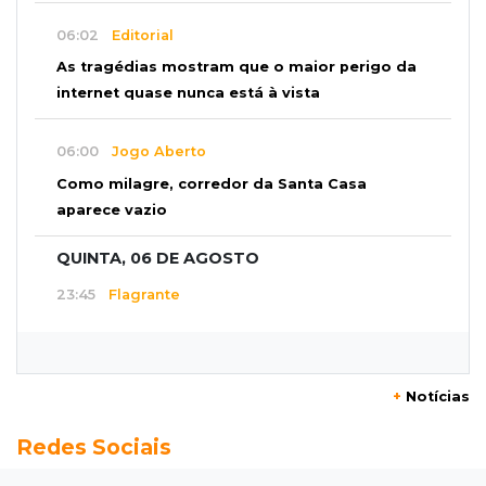
06:02
Editorial
As tragédias mostram que o maior perigo da
internet quase nunca está à vista
06:00
Jogo Aberto
Como milagre, corredor da Santa Casa
aparece vazio
QUINTA, 06 DE AGOSTO
23:45
Flagrante
Ladrão invade casa e sai com televisão nos
braços na Vila Ipiranga
+
Notícias
23:26
Sancionado
Redes Sociais
Crédito do FGTS permitirá que santas casas
refinanciem dívidas até 2030