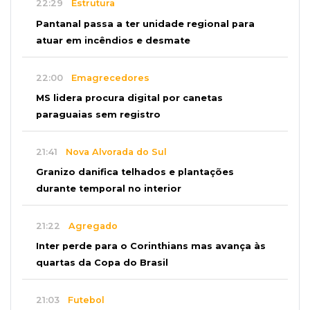
22:29
Estrutura
Pantanal passa a ter unidade regional para
atuar em incêndios e desmate
22:00
Emagrecedores
MS lidera procura digital por canetas
paraguaias sem registro
21:41
Nova Alvorada do Sul
Granizo danifica telhados e plantações
durante temporal no interior
21:22
Agregado
Inter perde para o Corinthians mas avança às
quartas da Copa do Brasil
21:03
Futebol