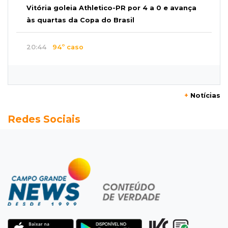
Vitória goleia Athletico-PR por 4 a 0 e avança
às quartas da Copa do Brasil
20:44
94º caso
Foragido por roubo morre baleado em
confronto com policiais militares
+
Notícias
20:25
Sorte
Redes Sociais
Veja as dezenas de hoje na Mega-Sena, Quina,
Timemania e mais
20:06
Balcão de empregos
Semana termina com 913 vagas de trabalho
abertas em 114 funções
19:47
Festival do Sobá
Em visita à Feira Central, Riedel volta a