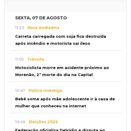
SEXTA, 07 DE AGOSTO
11:23
Nova Andradina
Carreta carregada com soja fica destruída
após incêndio e motorista sai ileso
11:05
Trânsito
Motociclista morre em acidente próximo ao
Morenão, 2ª morte do dia na Capital
10:47
Polícia investiga
Bebê some após mãe adolescente ir à casa de
mulher que conheceu na internet
10:46
Eleições 2026
Federação oficializa Delcídio e disputa ao