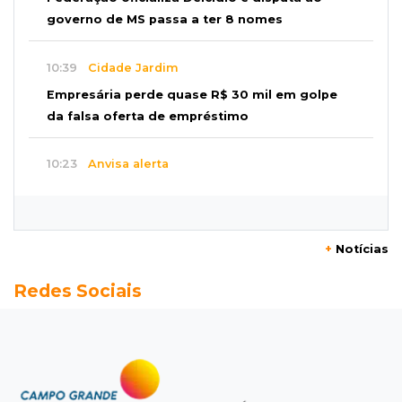
governo de MS passa a ter 8 nomes
10:39
Cidade Jardim
Empresária perde quase R$ 30 mil em golpe
da falsa oferta de empréstimo
10:23
Anvisa alerta
Uso de testosterona sem indicação pode
causar acne e problemas no coração
+
Notícias
10:18
Comércio exterior
Redes Sociais
Superávit comercial de MS cresce 17,8% com
alta das exportações
10:13
Arte com a escrita
Concurso de Poesias anuncia vencedores e