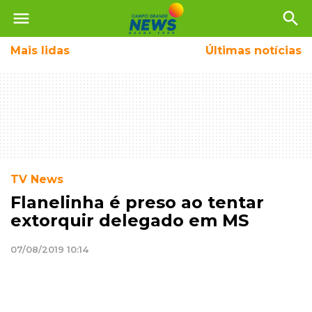
menu
search
Mais
lidas
Últimas notícias
TV News
Flanelinha é preso ao tentar
extorquir delegado em MS
07/08/2019 10:14