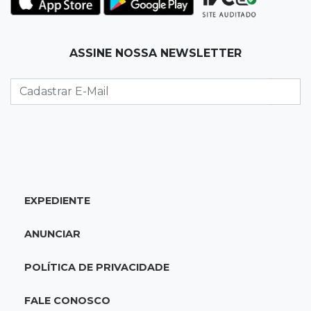
Jovem morre baleado e suspeita envolve
disputa entre facções rivais
ASSINE NOSSA NEWSLETTER
20:01
Futebol feminino
Pantanal treina em Goiânia antes de jogo que
vale acesso inédito à Série A2
19:44
Campeonato Brasileiro
Remo busca empate com Atlético-MG e segue
na zona de rebaixamento
EXPEDIENTE
19:27
Caso Ayla
ANUNCIAR
Defesa diz que preso suspeito de sequestro
só emprestou casa a conhecido
POLÍTICA DE PRIVACIDADE
19:02
Estrela do Sul
FALE CONOSCO