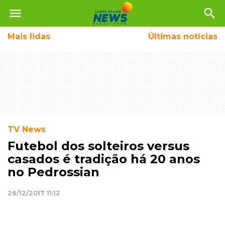
menu
search
Mais
lidas
Últimas notícias
TV News
Futebol dos solteiros versus
casados é tradição há 20 anos
no Pedrossian
26/12/2017 11:12