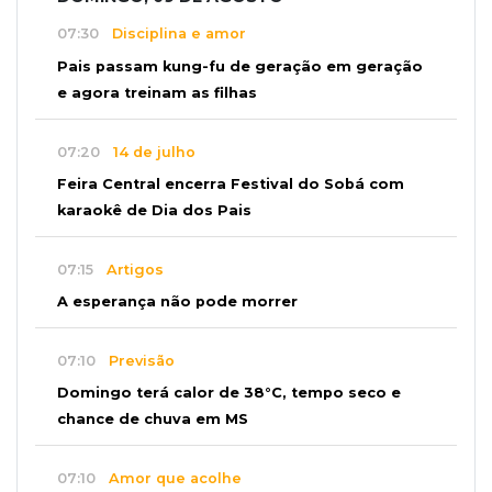
07:30
Disciplina e amor
Pais passam kung-fu de geração em geração
e agora treinam as filhas
07:20
14 de julho
Feira Central encerra Festival do Sobá com
karaokê de Dia dos Pais
07:15
Artigos
A esperança não pode morrer
07:10
Previsão
Domingo terá calor de 38°C, tempo seco e
chance de chuva em MS
07:10
Amor que acolhe