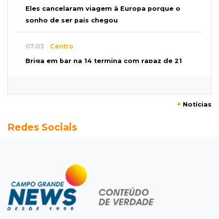
Eles cancelaram viagem à Europa porque o
sonho de ser pais chegou
07:03
Centro
Briga em bar na 14 termina com rapaz de 21
anos morto a facada
07:01
Editorial
+
Notícias
Planos de Riedel e Fábio multiplicam
Redes Sociais
promessas, mas deixam a conta para depois
07:00
Agendão
Domingo é dia de Festival do Sobá e feiras em
homenagem aos pais
SÁBADO, 08 DE AGOSTO
22:04
Resumão