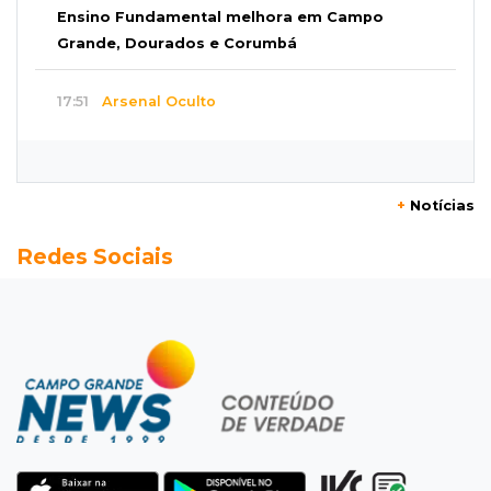
Ensino Fundamental melhora em Campo
Grande, Dourados e Corumbá
17:51
Arsenal Oculto
Preso em operação da PF no ano passado
volta a ser alvo por comércio de armas
+
Notícias
17:42
Bonito
Redes Sociais
Justiça manda periciar obra construída perto
da Gruta do Lago Azul
17:42
Fronteira
PRF encontra 420 kg de cocaína em fundo
falso e prende pai e filho
17:31
Ensinar Juntos
A fragilização da verdade na era digital