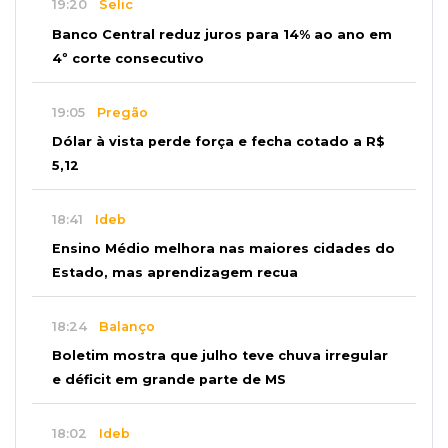
19:20
Selic
Banco Central reduz juros para 14% ao ano em
4º corte consecutivo
19:05
Pregão
Dólar à vista perde força e fecha cotado a R$
5,12
18:41
Ideb
Ensino Médio melhora nas maiores cidades do
Estado, mas aprendizagem recua
18:24
Balanço
Boletim mostra que julho teve chuva irregular
e déficit em grande parte de MS
18:02
Ideb