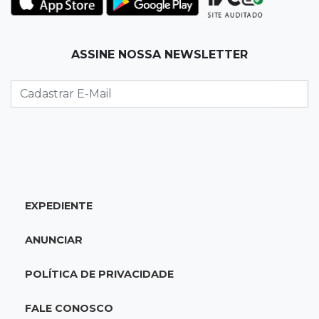
17:21
Ideb
ASSINE NOSSA NEWSLETTER
Qualidade da educação avança em MS e
Ensino Médio sobe de 4,0 para 4,4
17:16
Justiça
TJMS reativa núcleos para destravar
processos parados há mais de 900 dias
17:05
Em Brasília
EXPEDIENTE
MS leva delegação de 40 atletas ao
Supercampeonato Brasileiro de Taekwondo
ANUNCIAR
16:55
De PDFs à própria linhagem
POLÍTICA DE PRIVACIDADE
Séculos de história unem família de jovem de
MS a antiga dinastia
FALE CONOSCO